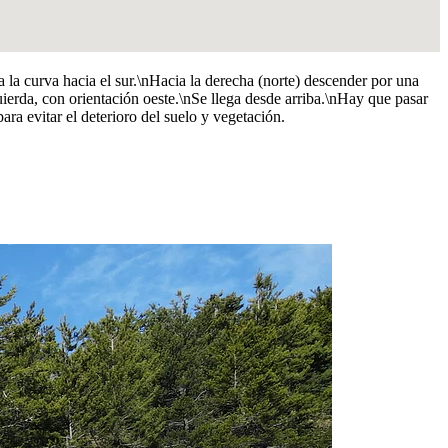
ia la curva hacia el sur.\nHacia la derecha (norte) descender por una
erda, con orientación oeste.\nSe llega desde arriba.\nHay que pasar
ara evitar el deterioro del suelo y vegetación.