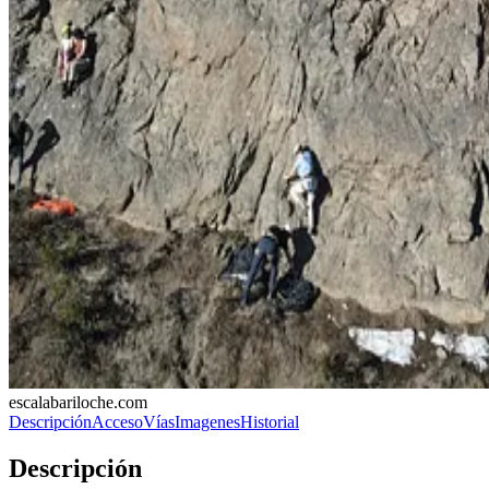
escalabariloche.com
Descripción
Acceso
Vías
Imagenes
Historial
Descripción