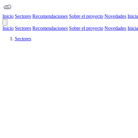
Inicio
Sectores
Recomendaciones
Sobre el proyecto
Novedades
Inici
Open Main Menu
Inicio
Sectores
Recomendaciones
Sobre el proyecto
Novedades
Inici
Sectores