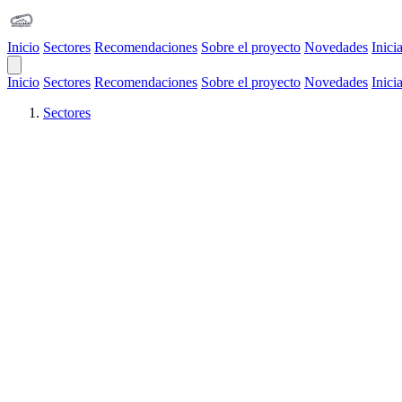
Inicio
Sectores
Recomendaciones
Sobre el proyecto
Novedades
Inici
Open Main Menu
Inicio
Sectores
Recomendaciones
Sobre el proyecto
Novedades
Inici
Sectores