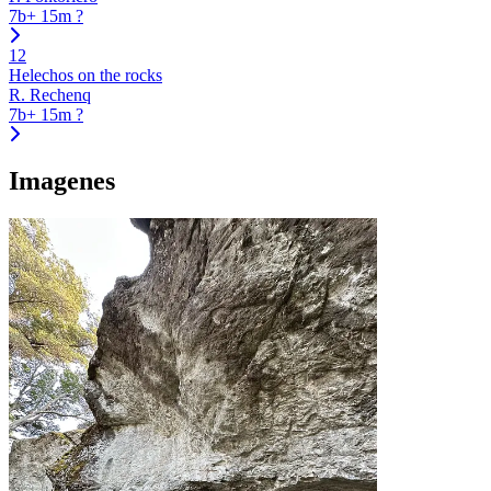
7b+
15m
?
12
Helechos on the rocks
R. Rechenq
7b+
15m
?
Imagenes