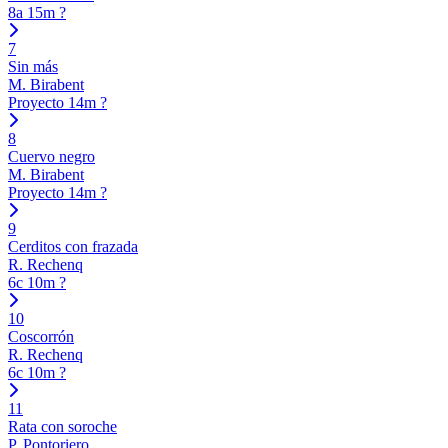
8a
15m
?
7
Sin más
M. Birabent
Proyecto
14m
?
8
Cuervo negro
M. Birabent
Proyecto
14m
?
9
Cerditos con frazada
R. Rechenq
6c
10m
?
10
Coscorrón
R. Rechenq
6c
10m
?
11
Rata con soroche
P. Pontoriero