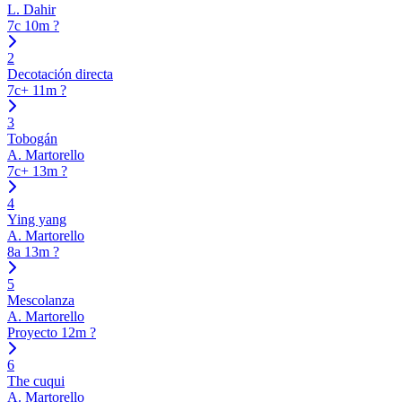
L. Dahir
7c
10m
?
2
Decotación directa
7c+
11m
?
3
Tobogán
A. Martorello
7c+
13m
?
4
Ying yang
A. Martorello
8a
13m
?
5
Mescolanza
A. Martorello
Proyecto
12m
?
6
The cuqui
A. Martorello