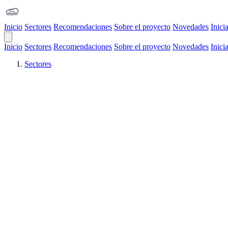
Inicio
Sectores
Recomendaciones
Sobre el proyecto
Novedades
Inici
Open Main Menu
Inicio
Sectores
Recomendaciones
Sobre el proyecto
Novedades
Inici
Sectores