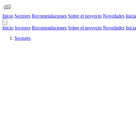
Inicio
Sectores
Recomendaciones
Sobre el proyecto
Novedades
Inici
Open Main Menu
Inicio
Sectores
Recomendaciones
Sobre el proyecto
Novedades
Inici
Sectores