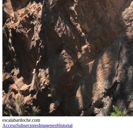
escalabariloche.com
Acceso
Subsectores
Imagenes
Historial